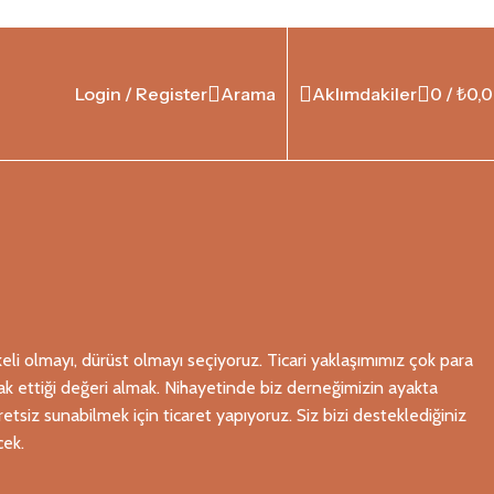
Login / Register
Arama
Aklımdakiler
0
/
₺
0,
eli olmayı, dürüst olmayı seçiyoruz. Ticari yaklaşımımız çok para
k ettiği değeri almak. Nihayetinde biz derneğimizin ayakta
cretsiz sunabilmek için ticaret yapıyoruz. Siz bizi desteklediğiniz
ek.