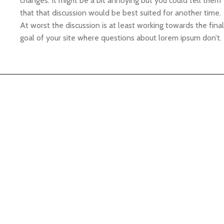
changes. It might be a bit annoying but you could tell them
that that discussion would be best suited for another time.
At worst the discussion is at least working towards the final
goal of your site where questions about lorem ipsum don’t.