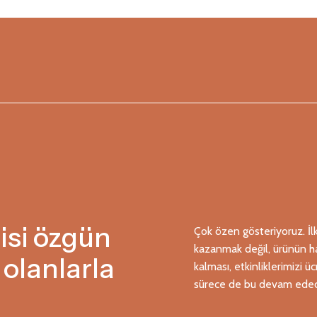
si özgün
Çok özen gösteriyoruz. İlk
kazanmak değil, ürünün ha
 olanlarla
kalması, etkinliklerimizi ü
sürece de bu devam edec