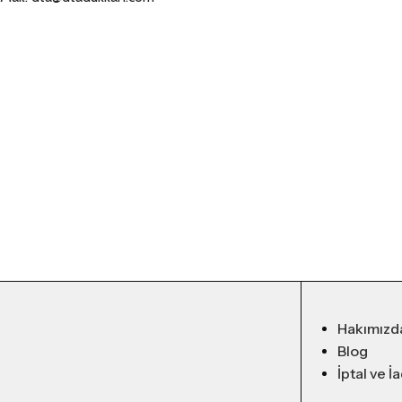
Hakımızd
Blog
İptal ve İ