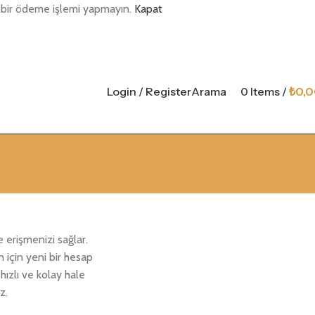
i bir ödeme işlemi yapmayın.
Kapat
Login / Register
Arama
0
Items
/
₺
0,
erişmenizi sağlar.
n için yeni bir hesap
hızlı ve kolay hale
z.