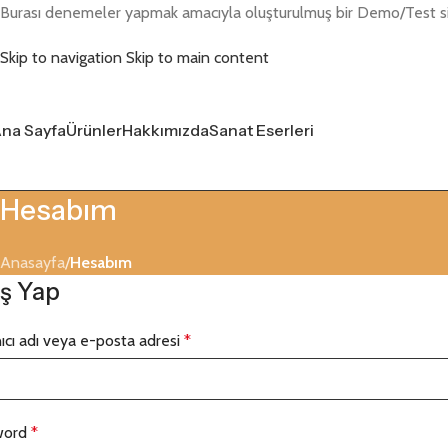
Burası denemeler yapmak amacıyla oluşturulmuş bir Demo/Test sist
Skip to navigation
Skip to main content
na Sayfa
Ürünler
Hakkımızda
Sanat Eserleri
Hesabım
Anasayfa
/
Hesabım
iş Yap
nıcı adı veya e-posta adresi
*
word
*